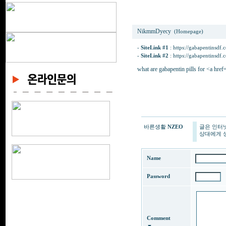
zxsrgsbmfhnddGlorkB
NikmmDyecy
(Homepage)
-
SiteLink #1
:
https://gabapentinsdf.
-
SiteLink #2
:
https://gabapentinsdf.
what are gabapentin pills for <a href
바른생활
NZEO
글은 인터
상대에게 상
Name
Password
Comment