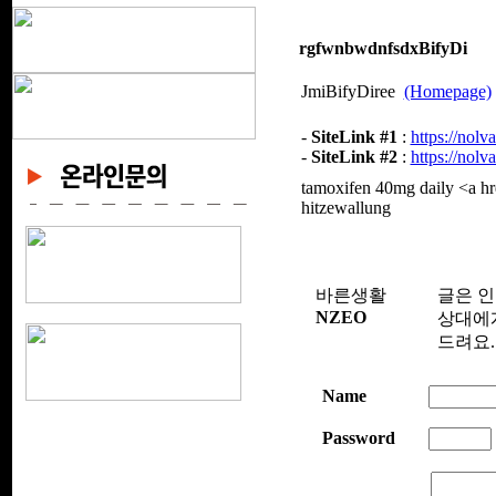
rgfwnbwdnfsdxBifyDi
JmiBifyDiree
(Homepage)
-
SiteLink #1
:
https://nol
-
SiteLink #2
:
https://nol
tamoxifen 40mg daily <a hr
hitzewallung
바른생활
글은 
NZEO
상대에게
드려요.
Name
Password